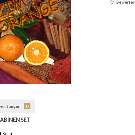
Bewerte
wertungen
0
ABINEN SET
1 Set •