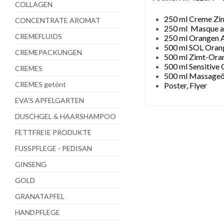
COLLAGEN
250 ml Creme Zi
CONCENTRATE AROMAT
250 ml Masque a
CREMEFLUIDS
250 ml Orangen A
500 ml SOL Oran
CREMEPACKUNGEN
500 ml Zimt-Ora
500 ml Sensitive 
CREMES
500 ml Massageö
CREMES getönt
Poster, Flyer
EVA'S APFELGARTEN
DUSCHGEL & HAARSHAMPOO
FETTFREIE PRODUKTE
FUSSPFLEGE - PEDISAN
GINSENG
GOLD
GRANATAPFEL
HANDPFLEGE