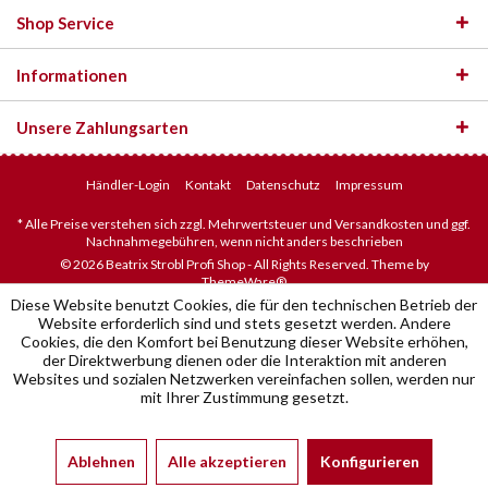
Shop Service
Informationen
Unsere Zahlungsarten
Händler-Login
Kontakt
Datenschutz
Impressum
* Alle Preise verstehen sich zzgl. Mehrwertsteuer und Versandkosten und ggf.
Nachnahmegebühren, wenn nicht anders beschrieben
© 2026 Beatrix Strobl Profi Shop - All Rights Reserved. Theme by
ThemeWare®
Diese Website benutzt Cookies, die für den technischen Betrieb der
Website erforderlich sind und stets gesetzt werden. Andere
Cookies, die den Komfort bei Benutzung dieser Website erhöhen,
der Direktwerbung dienen oder die Interaktion mit anderen
Websites und sozialen Netzwerken vereinfachen sollen, werden nur
mit Ihrer Zustimmung gesetzt.
Ablehnen
Alle akzeptieren
Konfigurieren