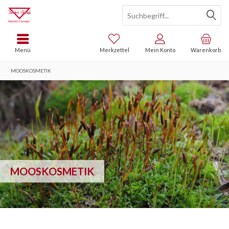
Menü
Merkzettel
Mein Konto
Warenkorb
MOOSKOSMETIK
MOOSKOSMETIK