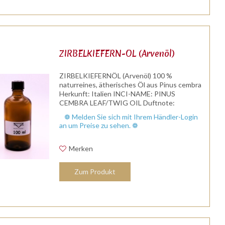
ZIRBELKIEFERN-ÖL (Arvenöl)
ZIRBELKIEFERNÖL (Arvenöl) 100 %
naturreines, ätherisches Öl aus Pinus cembra
Herkunft: Italien INCI-NAME: PINUS
CEMBRA LEAF/TWIG OIL Duftnote:
Kopf-/Herznote Duftprofil: frisch, klar, harziger
❁ Melden Sie sich mit Ihrem Händler-Login
intensiver Kiefernduft Wirkung: kräftigend,...
an um Preise zu sehen. ❁
Merken
Zum Produkt