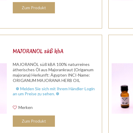
Zum Produkt
MAJORANÖL süß kbA
MAJORANÖL süß kBA 100% naturreines
ätherisches Öl aus Majorankraut (Origanum
majorana) Herkunft: Ägypten INCI-Name:
ORIGANUM MAJORANA HERB OIL
Duftnote: Kopfnote/Herznote Duftprofil:
❁ Melden Sie sich mit Ihrem Händler-Login
mediterraner Kräuterduft Wirkung:
an um Preise zu sehen. ❁
anregend...
Merken
Zum Produkt