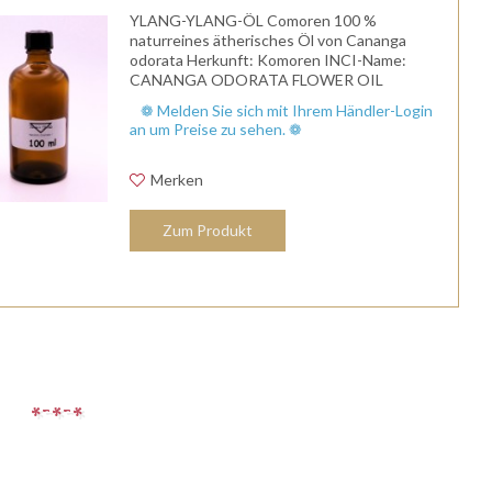
YLANG-YLANG-ÖL Comoren 100 %
naturreines ätherisches Öl von Cananga
odorata Herkunft: Komoren INCI-Name:
CANANGA ODORATA FLOWER OIL
Duftnote: Herznote Duftprofil: schwer,
❁ Melden Sie sich mit Ihrem Händler-Login
sinnlich, exotisch, Blütenaroma Wirkung:
an um Preise zu sehen. ❁
stimmt sinnlich und...
Merken
Zum Produkt
r