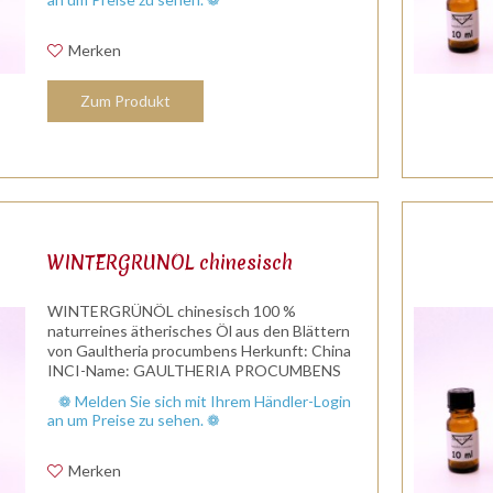
Merken
Zum Produkt
WINTERGRÜNÖL chinesisch
WINTERGRÜNÖL chinesisch 100 %
naturreines ätherisches Öl aus den Blättern
von Gaultheria procumbens Herkunft: China
INCI-Name: GAULTHERIA PROCUMBENS
LEAF OIL Duftnote: Kopf/Hernote Duftprofil:
❁ Melden Sie sich mit Ihrem Händler-Login
charakteristisch krautig Wirkung: erdend,...
an um Preise zu sehen. ❁
Merken