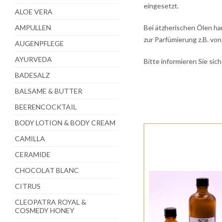
eingesetzt.
ALOE VERA
AMPULLEN
Bei ätzherischen Ölen ha
zur Parfümierung z.B. vo
AUGENPFLEGE
AYURVEDA
Bitte informieren Sie sic
BADESALZ
BALSAME & BUTTER
BEERENCOCKTAIL
BODY LOTION & BODY CREAM
CAMILLA
CERAMIDE
CHOCOLAT BLANC
CITRUS
CLEOPATRA ROYAL &
COSMEDY HONEY