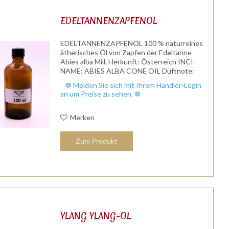
EDELTANNENZAPFENÖL
EDELTANNENZAPFENÖL 100 % naturreines
ätherisches Öl von Zapfen der Edeltanne
Abies alba Mill. Herkunft: Österreich INCI-
NAME: ABIES ALBA CONE OIL Duftnote:
Kopfnote /Herznote Duftprofil: aromatisch,
❁ Melden Sie sich mit Ihrem Händler-Login
frisch, klar, harzig, Waldduft,...
an um Preise zu sehen. ❁
Merken
Zum Produkt
YLANG YLANG-ÖL