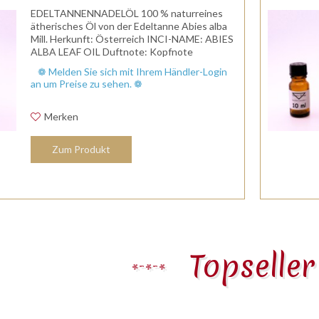
EDELTANNENNADELÖL 100 % naturreines
ätherisches Öl von der Edeltanne Abies alba
Mill. Herkunft: Österreich INCI-NAME: ABIES
ALBA LEAF OIL Duftnote: Kopfnote
/Herznote Duftprofil: aromatisch, frisch, klar,
❁ Melden Sie sich mit Ihrem Händler-Login
harzig, Waldduft, intensiver...
an um Preise zu sehen. ❁
Merken
Zum Produkt
Topselle