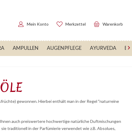
Mein Konto
Merkzettel
Warenkorb
RA
AMPULLEN
AUGENPFLEGE
AYURVEDA
BA

 ÖLE
früchte) gewonnen. Hierbei enthält man in der Regel "naturreine
n, Ihnen auch preiswertere hochwertige natürliche Duftmischungen
e traditionell in der Parfümierie verwendet wie z.B. Absolues,