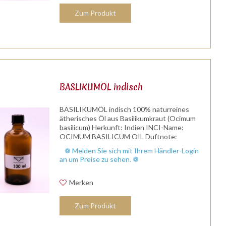
Zum Produkt
BASLIKUMÖL indisch
BASILIKUMÖL indisch 100% naturreines
ätherisches Öl aus Basilikumkraut (Ocimum
basilicum) Herkunft: Indien INCI-Name:
OCIMUM BASILICUM OIL Duftnote:
Kopfnote/Herznote Duftprofil: mediterraner
❁ Melden Sie sich mit Ihrem Händler-Login
Kräuterduft Wirkung: anregend Ayurveda-
an um Preise zu sehen. ❁
Dosha:...
Merken
Zum Produkt