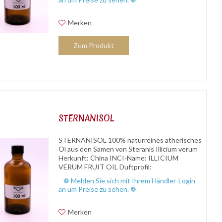
Merken
Zum Produkt
STERNANISÖL
STERNANISÖL 100% naturreines ätherisches
Öl aus den Samen von Steranis Illicium verum
Herkunft: China INCI-Name: ILLICIUM
VERUM FRUIT OIL Duftprofil:
chrakteristischer Anisgeruch Duftnote:
❁ Melden Sie sich mit Ihrem Händler-Login
Kopfnote Ayurveda Dosha : K-, V-, P+
an um Preise zu sehen. ❁
Wirkung:...
Merken