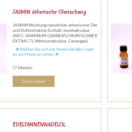
JASMIN ätherische Ölmischung
JASMIN Mischung natürlicher ätherischer Öle
und Duftextrakten Enthält Jasminabsolue
(INCI: JASMINUM GRANDIFLORUM FLOWER
EXTRACT), Mimosenabsolue, Canangaöl,
Blutorangenöl u.a. Duftnote: Herznote /
❁ Melden Sie sich mit Ihrem Händler-Login
Kopfnote Duftprofil: inensiver...
an um Preise zu sehen. ❁
Merken
Zum Produkt
EDELTANNENNADELÖL