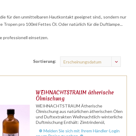
die für den unmittelbaren Hautkontakt geeignet sind., sondern nur
Tropen pro 100ml Fettes Öl. Oder natürlich für die Duftlampe...
e professionell einsetzen.
Sortierung:
WEIHNACHTSTRAUM ätherische
Ölmischung
WEIHNACHTSTRAUM Ätherische
Ölmischung aus natürlichen ätherischen Ölen
und Duftextrakten Weihnachtlich-winterliche
Duftmischung Enthält: Zimtrindenöl,
Muskatnussöl, Steranisöl, Orangenöl, u.a.
❁ Melden Sie sich mit Ihrem Händler-Login
Duftnote: Herznote / Kopfnote /Basisnote...
an um Preise zu sehen. ❁