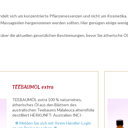
ndelt sich um konzentrierte Pflanzenessenzen und nicht um Kosmetika, 
n Massageölen hergenommen werden sollten. Hier genügen einige wenige 
h über die aktuellen gesetzlichen Bestimmungen, bevor Sie ätherische Öl
TEEBAUMÖL extra
TEEBAUMÖL extra 100 % naturreines,
ätherisches Öl aus den Blättern des
australischen Teebaums Malaleuca alternifolia
destilliert HERKUNFT: Australien INCI-
NAME: MALALEUCA ALTERNIFOLIA LEAF
❁ Melden Sie sich mit Ihrem Händler-Login
OIL Duftnote: Kopf-/Herznote Duftprofil :...
an um Preise zu sehen. ❁