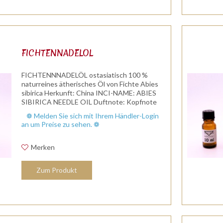
FICHTENNADELÖL
FICHTENNNADELÖL ostasiatisch 100 %
naturreines ätherisches Öl von Fichte Abies
sibirica Herkunft: China INCI-NAME: ABIES
SIBIRICA NEEDLE OIL Duftnote: Kopfnote
/Herznote Duftprofil: aromatisch, frisch, klar,
❁ Melden Sie sich mit Ihrem Händler-Login
harzig, Waldduft, Tannenduft....
an um Preise zu sehen. ❁
Merken
Zum Produkt