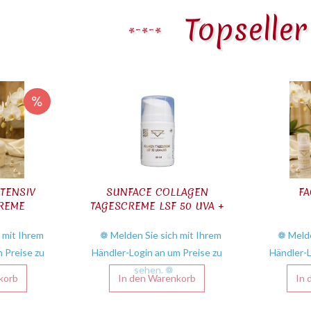
Topselle
NTENSIV
SUNFACE COLLAGEN
FA
REME
TAGESCREME LSF 50 UVA +
UVB
 mit Ihrem
❁ Melden Sie sich mit Ihrem
❁ Melde
 Preise zu
Händler-Login an um Preise zu
Händler-L
sehen. ❁
korb
In den
Warenkorb
In 