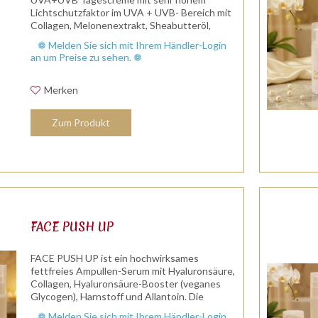
Lichtschutzfaktor im UVA + UVB- Bereich mit
Collagen, Melonenextrakt, Sheabutteröl,
Jojobaöl, Squalane und Vitamin C (Ascorbyl
❁ Melden Sie sich mit Ihrem Händler-Login
Glucoside) angenehmer Mandelduft
an um Preise zu sehen. ❁
COLLAGEN...
Merken
Zum Produkt
FACE PUSH UP
FACE PUSH UP ist ein hochwirksames
fettfreies Ampullen-Serum mit Hyaluronsäure,
Collagen, Hyaluronsäure-Booster (veganes
Glycogen), Harnstoff und Allantoin. Die
Formulierung befeuchtet, glättet und strafft
❁ Melden Sie sich mit Ihrem Händler-Login