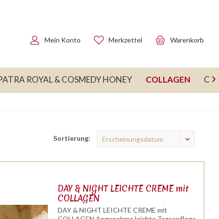
Mein Konto
Merkzettel
Warenkorb
COLLAGEN
PATRA ROYAL & COSMEDY HONEY
CO

Sortierung:
DAY & NIGHT LEICHTE CREME mit
COLLAGEN
DAY & NIGHT LEICHTE CREME mit
COLLAGEN Angenehme leichte Tagespflege