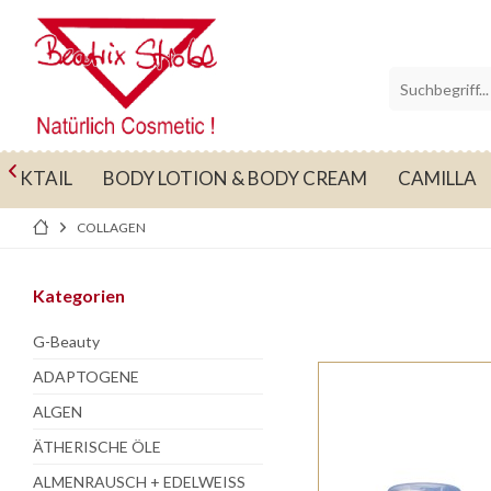

OCKTAIL
BODY LOTION & BODY CREAM
CAMILLA
COLLAGEN
Kategorien
G-Beauty
ADAPTOGENE
ALGEN
ÄTHERISCHE ÖLE
ALMENRAUSCH + EDELWEISS