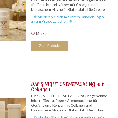
für Gesicht und Körper mit Collagen und
klassischem Magnolia-Blütenduft. Die Creme
trägt nicht auf und besitzt hervorragende
❁ Melden Sie sich mit Ihrem Händler-Login
Feuchthalteeigenschaften. Für jede Haut...
an um Preise zu sehen. ❁
Merken
Zum Produkt
DAY & NIGHT CREMEPACKUNG mit
Collagen
DAY & NIGHT CREMEPACKUNG Angenehme
leichte Tagespflege / Cremepackung für
Gesicht und Körper mit Collagen und
klassischem Magnolia-Blütenduft. Die Lotion
trägt nicht auf und besitzt hervorragende
❁ Melden Sie sich mit Ihrem Händler-Login