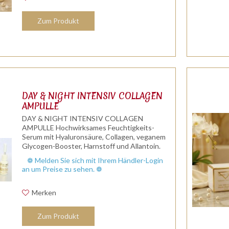
Zum Produkt
DAY & NIGHT INTENSIV COLLAGEN
AMPULLE
DAY & NIGHT INTENSIV COLLAGEN
AMPULLE Hochwirksames Feuchtigkeits-
Serum mit Hyaluronsäure, Collagen, veganem
Glycogen-Booster, Harnstoff und Allantoin.
eine wunderbare Creme-Unterlage, strafft die
❁ Melden Sie sich mit Ihrem Händler-Login
Haut sehr gut. In der Kabine und für zu...
an um Preise zu sehen. ❁
Merken
Zum Produkt