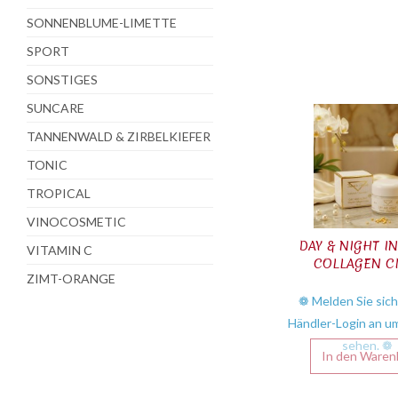
SONNENBLUME-LIMETTE
SPORT
SONSTIGES
SUNCARE
TANNENWALD & ZIRBELKIEFER
TONIC
TROPICAL
VINOCOSMETIC
DAY & NIGHT I
VITAMIN C
COLLAGEN C
ZIMT-ORANGE
❁ Melden Sie sich
Händler-Login an um
sehen. ❁
In den
Waren