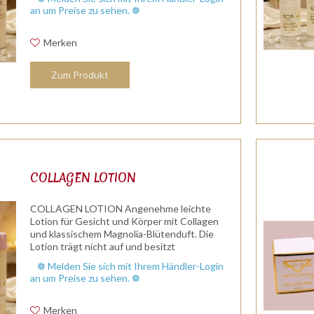
die Haut und kann als fettfreie...
an um Preise zu sehen. ❁
Merken
Zum Produkt
COLLAGEN LOTION
COLLAGEN LOTION Angenehme leichte
Lotion für Gesicht und Körper mit Collagen
und klassischem Magnolia-Blütenduft. Die
Lotion trägt nicht auf und besitzt
hervorragende Feuchthalteeigenschaften. Für
❁ Melden Sie sich mit Ihrem Händler-Login
jede Haut geeignet, auch für junge und...
an um Preise zu sehen. ❁
Merken