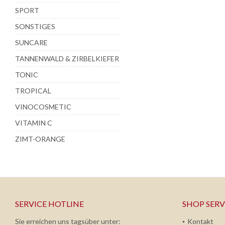
SPORT
SONSTIGES
SUNCARE
TANNENWALD & ZIRBELKIEFER
TONIC
TROPICAL
VINOCOSMETIC
VITAMIN C
ZIMT-ORANGE
SERVICE HOTLINE
SHOP SERV
Sie erreichen uns tagsüber unter:
Kontakt