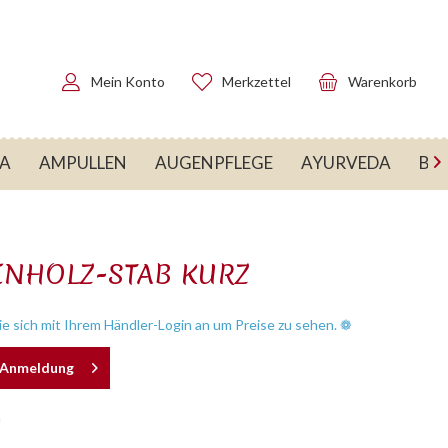
Mein Konto
Merkzettel
Warenkorb
RA
AMPULLEN
AUGENPFLEGE
AYURVEDA
BA

NHOLZ-STAB KURZ
e sich mit Ihrem Händler-Login an um Preise zu sehen. ❁
h Anmeldung
n