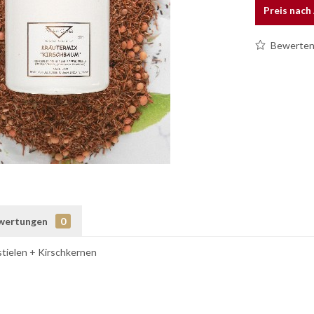
Preis nac
Bewerte
wertungen
0
stielen + Kirschkernen