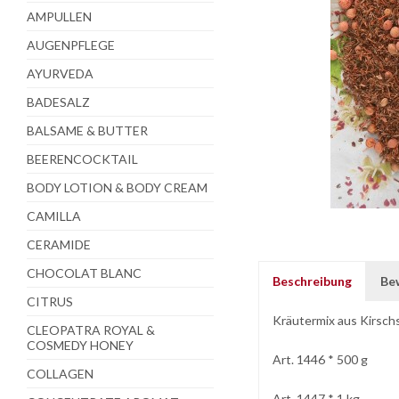
AMPULLEN
AUGENPFLEGE
AYURVEDA
BADESALZ
BALSAME & BUTTER
BEERENCOCKTAIL
BODY LOTION & BODY CREAM
CAMILLA
CERAMIDE
CHOCOLAT BLANC
Beschreibung
Be
CITRUS
Kräutermix aus Kirsch
CLEOPATRA ROYAL &
COSMEDY HONEY
Art. 1446 * 500 g
COLLAGEN
Art. 1447 * 1 kg