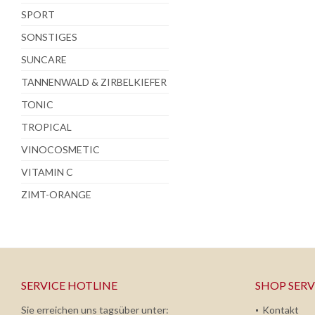
SPORT
SONSTIGES
SUNCARE
TANNENWALD & ZIRBELKIEFER
TONIC
TROPICAL
VINOCOSMETIC
VITAMIN C
ZIMT-ORANGE
SERVICE HOTLINE
SHOP SERV
Sie erreichen uns tagsüber unter:
Kontakt