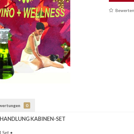
Bewerte
wertungen
0
EHANDLUNG KABINEN-SET
1 Set •