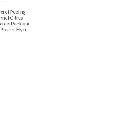
eröl Peeling
rnöl Citrus
creme-Packung
 Poster, Flyer