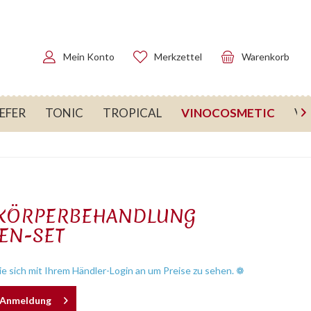
Mein Konto
Merkzettel
Warenkorb
VINOCOSMETIC
EFER
TONIC
TROPICAL
VI

 KÖRPERBEHANDLUNG
EN-SET
e sich mit Ihrem Händler-Login an um Preise zu sehen. ❁
h Anmeldung