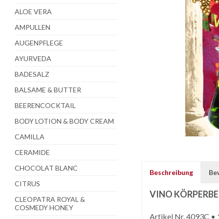
ALOE VERA
AMPULLEN
AUGENPFLEGE
AYURVEDA
BADESALZ
BALSAME & BUTTER
BEERENCOCKTAIL
BODY LOTION & BODY CREAM
CAMILLA
CERAMIDE
CHOCOLAT BLANC
Beschreibung
Be
CITRUS
VINO KÖRPERB
CLEOPATRA ROYAL &
COSMEDY HONEY
Artikel Nr. 4093C • 