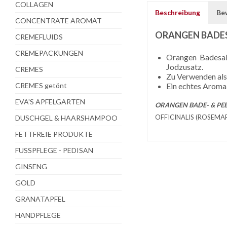
COLLAGEN
Beschreibung
Be
CONCENTRATE AROMAT
ORANGEN BADESA
CREMEFLUIDS
CREMEPACKUNGEN
Orangen Badesalz
Jodzusatz.
CREMES
Zu Verwenden als
CREMES getönt
Ein echtes Aroma-
EVA'S APFELGARTEN
ORANGEN BADE- & PEEL
OFFICINALIS (ROSEMAR
DUSCHGEL & HAARSHAMPOO
FETTFREIE PRODUKTE
FUSSPFLEGE - PEDISAN
GINSENG
GOLD
GRANATAPFEL
HANDPFLEGE