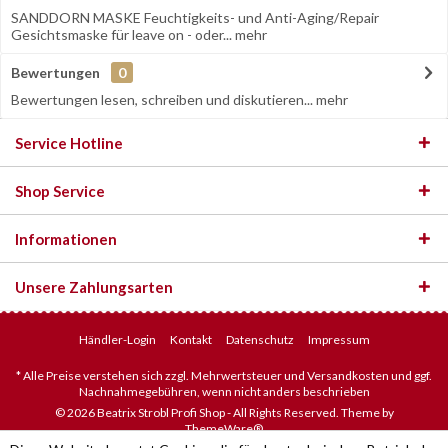
SANDDORN MASKE Feuchtigkeits- und Anti-Aging/Repair
Gesichtsmaske für leave on - oder...
mehr
Bewertungen
0
Bewertungen lesen, schreiben und diskutieren...
mehr
Service Hotline
Shop Service
Informationen
Unsere Zahlungsarten
Händler-Login
Kontakt
Datenschutz
Impressum
* Alle Preise verstehen sich zzgl. Mehrwertsteuer und Versandkosten und ggf.
Nachnahmegebühren, wenn nicht anders beschrieben
© 2026 Beatrix Strobl Profi Shop - All Rights Reserved. Theme by
ThemeWare®