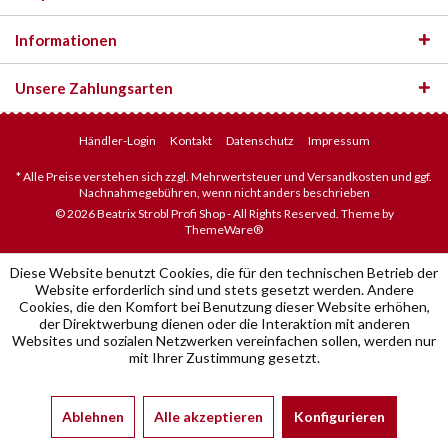
Informationen
Unsere Zahlungsarten
Händler-Login
Kontakt
Datenschutz
Impressum
* Alle Preise verstehen sich zzgl. Mehrwertsteuer und Versandkosten und ggf.
Nachnahmegebühren, wenn nicht anders beschrieben
© 2026 Beatrix Strobl Profi Shop - All Rights Reserved. Theme by
ThemeWare®
Diese Website benutzt Cookies, die für den technischen Betrieb der
Website erforderlich sind und stets gesetzt werden. Andere
Cookies, die den Komfort bei Benutzung dieser Website erhöhen,
der Direktwerbung dienen oder die Interaktion mit anderen
Websites und sozialen Netzwerken vereinfachen sollen, werden nur
mit Ihrer Zustimmung gesetzt.
Ablehnen
Alle akzeptieren
Konfigurieren