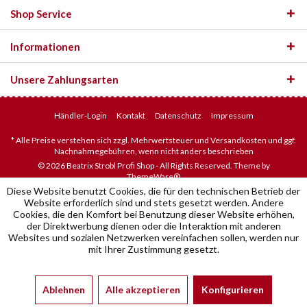
Shop Service
Informationen
Unsere Zahlungsarten
Händler-Login
Kontakt
Datenschutz
Impressum
* Alle Preise verstehen sich zzgl. Mehrwertsteuer und Versandkosten und ggf.
Nachnahmegebühren, wenn nicht anders beschrieben
© 2026 Beatrix Strobl Profi Shop - All Rights Reserved. Theme by
ThemeWare®
Diese Website benutzt Cookies, die für den technischen Betrieb der
Website erforderlich sind und stets gesetzt werden. Andere
Cookies, die den Komfort bei Benutzung dieser Website erhöhen,
der Direktwerbung dienen oder die Interaktion mit anderen
Websites und sozialen Netzwerken vereinfachen sollen, werden nur
mit Ihrer Zustimmung gesetzt.
Ablehnen
Alle akzeptieren
Konfigurieren