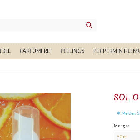
NDEL
PARFÜMFREI
PEELINGS
PEPPERMINT-LEM
SOL 
❁ Melden Si
Menge: