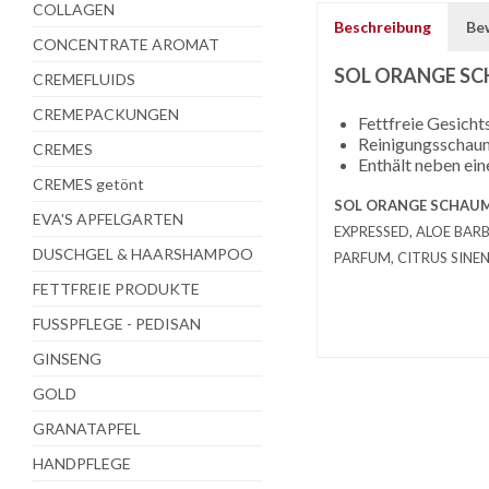
COLLAGEN
Beschreibung
Be
CONCENTRATE AROMAT
SOL ORANGE S
CREMEFLUIDS
CREMEPACKUNGEN
Fettfreie Gesicht
Reinigungsschaum 
CREMES
Enthält neben ei
CREMES getönt
SOL ORANGE SCHAUM
EVA'S APFELGARTEN
EXPRESSED, ALOE BAR
DUSCHGEL & HAARSHAMPOO
PARFUM, CITRUS SINENS
FETTFREIE PRODUKTE
FUSSPFLEGE - PEDISAN
GINSENG
GOLD
GRANATAPFEL
HANDPFLEGE