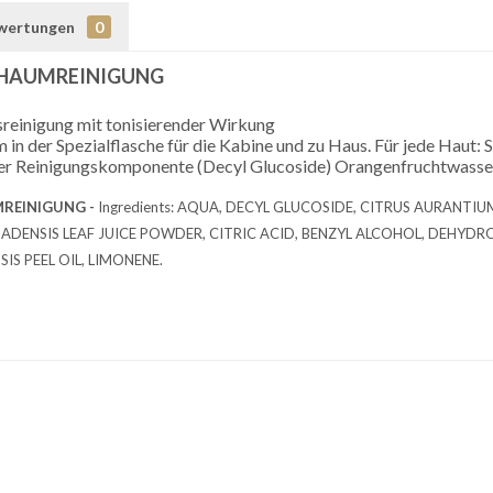
wertungen
0
CHAUMREINIGUNG
sreinigung mit tonisierender Wirkung
in der Spezialflasche für die Kabine und zu Haus. Für jede Haut:
ner Reinigungskomponente (Decyl Glucoside) Orangenfruchtwasser,
REINIGUNG -
Ingredients: AQUA, DECYL GLUCOSIDE, CITRUS AURANTIUM
BADENSIS LEAF JUICE POWDER, CITRIC ACID, BENZYL ALCOHOL, DEHYD
IS PEEL OIL, LIMONENE.