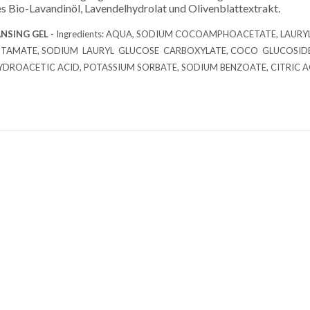
es Bio-Lavandinöl, Lavendelhydrolat und Olivenblattextrakt.
NSING GEL -
Ingredients: AQUA, SODIUM COCOAMPHOACETATE, LAURY
AMATE, SODIUM LAURYL GLUCOSE CARBOXYLATE, COCO GLUCOSIDE, 
DROACETIC ACID, POTASSIUM SORBATE, SODIUM BENZOATE, CITRIC ACI