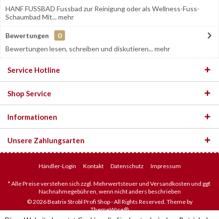
HANF FUSSBAD Fussbad zur Reinigung oder als Wellness-Fuss-
Schaumbad Mit...
mehr
Bewertungen
0
Bewertungen lesen, schreiben und diskutieren...
mehr
Service Hotline
Shop Service
Informationen
Unsere Zahlungsarten
Händler-Login
Kontakt
Datenschutz
Impressum
* Alle Preise verstehen sich zzgl. Mehrwertsteuer und Versandkosten und ggf.
Nachnahmegebühren, wenn nicht anders beschrieben
© 2026 Beatrix Strobl Profi Shop - All Rights Reserved. Theme by
ThemeWare®