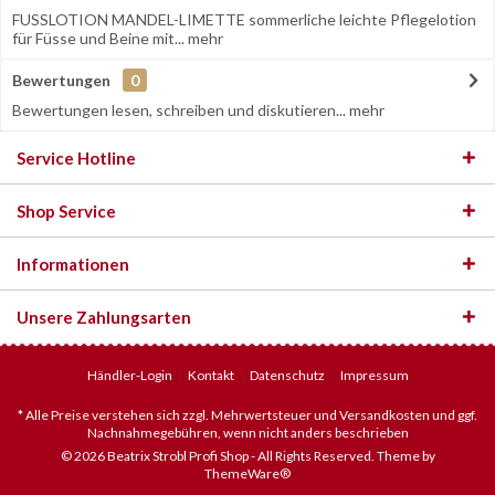
FUSSLOTION MANDEL-LIMETTE sommerliche leichte Pflegelotion
für Füsse und Beine mit...
mehr
Bewertungen
0
Bewertungen lesen, schreiben und diskutieren...
mehr
Service Hotline
Shop Service
Informationen
Unsere Zahlungsarten
Händler-Login
Kontakt
Datenschutz
Impressum
* Alle Preise verstehen sich zzgl. Mehrwertsteuer und Versandkosten und ggf.
Nachnahmegebühren, wenn nicht anders beschrieben
© 2026 Beatrix Strobl Profi Shop - All Rights Reserved. Theme by
ThemeWare®