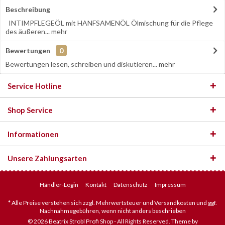
Beschreibung
INTIMPFLEGEÖL mit HANFSAMENÖL Ölmischung für die Pflege
des äußeren...
mehr
Bewertungen
0
Bewertungen lesen, schreiben und diskutieren...
mehr
Service Hotline
Shop Service
Informationen
Unsere Zahlungsarten
Händler-Login
Kontakt
Datenschutz
Impressum
* Alle Preise verstehen sich zzgl. Mehrwertsteuer und Versandkosten und ggf.
Nachnahmegebühren, wenn nicht anders beschrieben
© 2026 Beatrix Strobl Profi Shop - All Rights Reserved. Theme by