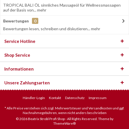
TROPICAL BALI ÖL sinnliches Massageöl für Wellnessmassagen
auf der Basis von...
mehr
Bewertungen
0
Bewertungen lesen, schreiben und diskutieren...
mehr
Service Hotline
Shop Service
Informationen
Unsere Zahlungsarten
Händler-Login
Kontakt
Datenschutz
Impressum
* Alle Preise verstehen sich zzgl. Mehrwertsteuer und Versandkosten und ggf.
Nachnahmegebühren, wenn nicht anders beschrieben
© 2026 Beatrix Strobl Profi Shop - All Rights Reserved. Theme by
ThemeWare®