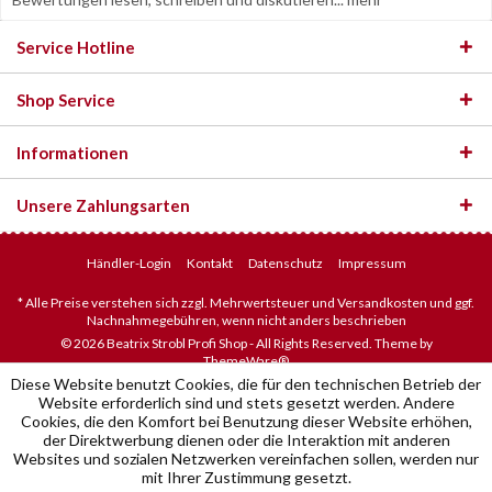
Service Hotline
Shop Service
Informationen
Unsere Zahlungsarten
Händler-Login
Kontakt
Datenschutz
Impressum
* Alle Preise verstehen sich zzgl. Mehrwertsteuer und Versandkosten und ggf.
Nachnahmegebühren, wenn nicht anders beschrieben
© 2026 Beatrix Strobl Profi Shop - All Rights Reserved. Theme by
ThemeWare®
Diese Website benutzt Cookies, die für den technischen Betrieb der
Website erforderlich sind und stets gesetzt werden. Andere
Cookies, die den Komfort bei Benutzung dieser Website erhöhen,
der Direktwerbung dienen oder die Interaktion mit anderen
Websites und sozialen Netzwerken vereinfachen sollen, werden nur
mit Ihrer Zustimmung gesetzt.