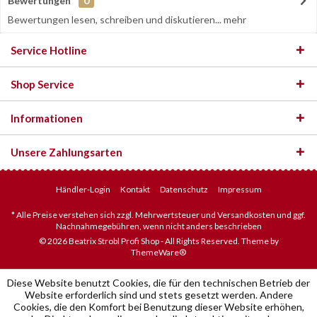
Bewertungen
0
Bewertungen lesen, schreiben und diskutieren...
mehr
Service Hotline
Shop Service
Informationen
Unsere Zahlungsarten
Händler-Login
Kontakt
Datenschutz
Impressum
* Alle Preise verstehen sich zzgl. Mehrwertsteuer und Versandkosten und ggf.
Nachnahmegebühren, wenn nicht anders beschrieben
© 2026 Beatrix Strobl Profi Shop - All Rights Reserved. Theme by
ThemeWare®
Diese Website benutzt Cookies, die für den technischen Betrieb der
Website erforderlich sind und stets gesetzt werden. Andere
Cookies, die den Komfort bei Benutzung dieser Website erhöhen,