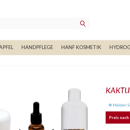
APFEL
HANDPFLEGE
HANF KOSMETIK
HYDROG
KAKTU
❁ Melden Si
Preis nac