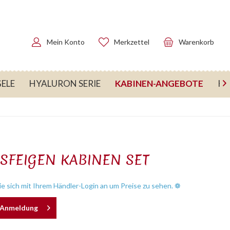
Mein Konto
Merkzettel
Warenkorb
KABINEN-ANGEBOTE
ELE
HYALURON SERIE
KA

SFEIGEN KABINEN SET
e sich mit Ihrem Händler-Login an um Preise zu sehen. ❁
h Anmeldung