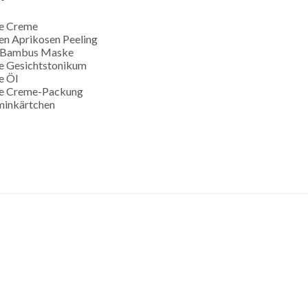
ge Creme
en Aprikosen Peeling
e Bambus Maske
e Gesichtstonikum
e Öl
ge Creme-Packung
rminkärtchen