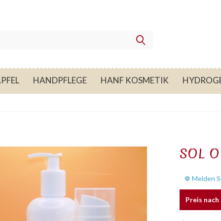
PFEL
HANDPFLEGE
HANF KOSMETIK
HYDROGE
SOL O
❁ Melden Si
Preis nac