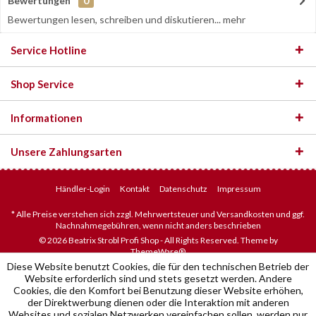
Bewertungen
0
Bewertungen lesen, schreiben und diskutieren...
mehr
Service Hotline
Shop Service
Informationen
Unsere Zahlungsarten
Händler-Login
Kontakt
Datenschutz
Impressum
* Alle Preise verstehen sich zzgl. Mehrwertsteuer und Versandkosten und ggf.
Nachnahmegebühren, wenn nicht anders beschrieben
© 2026 Beatrix Strobl Profi Shop - All Rights Reserved. Theme by
ThemeWare®
Diese Website benutzt Cookies, die für den technischen Betrieb der
Website erforderlich sind und stets gesetzt werden. Andere
Cookies, die den Komfort bei Benutzung dieser Website erhöhen,
der Direktwerbung dienen oder die Interaktion mit anderen
Websites und sozialen Netzwerken vereinfachen sollen, werden nur