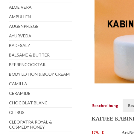
ALOE VERA
AMPULLEN
AUGENPFLEGE
AYURVEDA
BADESALZ
BALSAME & BUTTER
BEERENCOCKTAIL
BODY LOTION & BODY CREAM
CAMILLA
CERAMIDE
CHOCOLAT BLANC
Beschreibung
Be
CITRUS
KAFFEE KABIN
CLEOPATRA ROYAL &
COSMEDY HONEY
179,- €
Art.Nr