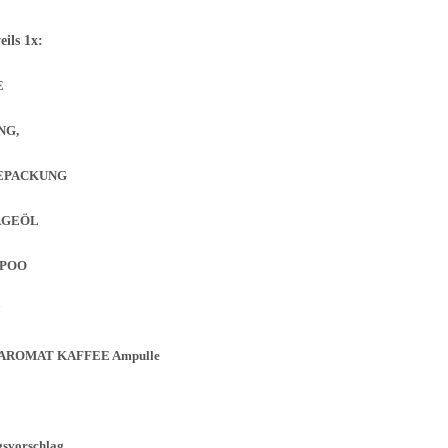
eils 1x:
E
NG,
MEPACKUNG
AGEÖL
MPOO
 AROMAT KAFFEE Ampulle
gsvorschlag