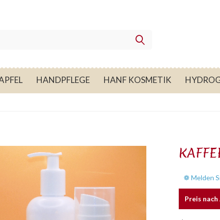
APFEL
HANDPFLEGE
HANF KOSMETIK
HYDROG
KAFFE
❁ Melden Si
Preis nac