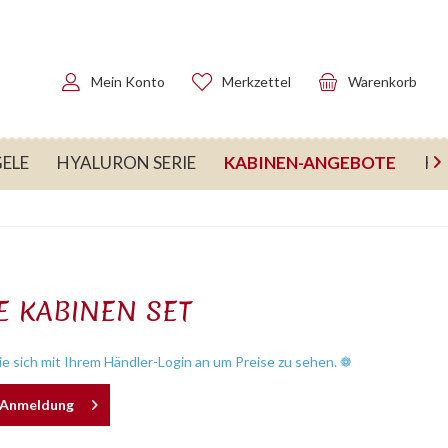
Mein Konto
Merkzettel
Warenkorb
KABINEN-ANGEBOTE
ELE
HYALURON SERIE
KA

E KABINEN SET
e sich mit Ihrem Händler-Login an um Preise zu sehen. ❁
h Anmeldung