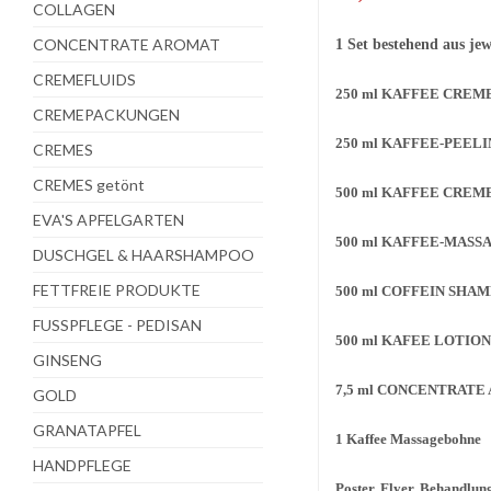
COLLAGEN
CONCENTRATE AROMAT
1 Set bestehend aus jew
CREMEFLUIDS
250 ml KAFFEE CREM
CREMEPACKUNGEN
250 ml KAFFEE-PEELI
CREMES
CREMES getönt
500 ml KAFFEE CRE
EVA'S APFELGARTEN
500 ml KAFFEE-MASS
DUSCHGEL & HAARSHAMPOO
FETTFREIE PRODUKTE
500 ml COFFEIN SHA
FUSSPFLEGE - PEDISAN
500 ml KAFEE LOTION
GINSENG
7,5 ml CONCENTRATE
GOLD
GRANATAPFEL
1 Kaffee Massagebohne
HANDPFLEGE
Poster, Flyer, Behandlun