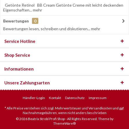
Getönte Retinol BB Cream Getönte Creme mit leicht deckenden
Eigenschaften...
mehr
Bewertungen
0
Bewertungen lesen, schreiben und diskutieren...
mehr
Service Hotline
Shop Service
Informationen
Unsere Zahlungsarten
Händler-Login
Kontakt
Datenschutz
Impressum
* Alle Preise verstehen sich zzgl. Mehrwertsteuer und Versandkosten und ggf.
Nachnahmegebühren, wenn nicht anders beschrieben
© 2026 Beatrix Strobl Profi Shop - All Rights Reserved. Theme by
ThemeWare®