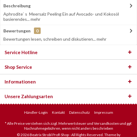
Beschreibung
Aphrodite` s Meersalz Peeling Ein auf Avocado- und Kokosöl
basierendes...
mehr
Bewertungen
0
Bewertungen lesen, schreiben und diskutieren...
mehr
Service Hotline
Shop Service
Informationen
Unsere Zahlungsarten
Händler-Login
Kontakt
Datenschutz
Impressum
* Alle Preise verstehen sich zzgl. Mehrwertsteuer und Versandkosten und ggf.
Nachnahmegebühren, wenn nicht anders beschrieben
© 2026 Beatrix Strobl Profi Shop - All Rights Reserved. Theme by