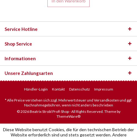
In den
Warenkorb
Service Hotline
Shop Service
Informationen
Unsere Zahlungsarten
Händler-Login
Kontakt
Datenschutz
Impressum
* Alle Preise verstehen sich zzgl. Mehrwertsteuer und Versandkosten und ggf.
Nachnahmegebühren, wenn nicht anders beschrieben
© 2026 Beatrix Strobl Profi Shop - All Rights Reserved. Theme by
ThemeWare®
Diese Website benutzt Cookies, die für den technischen Betrieb der
Website erforderlich sind und stets gesetzt werden. Andere