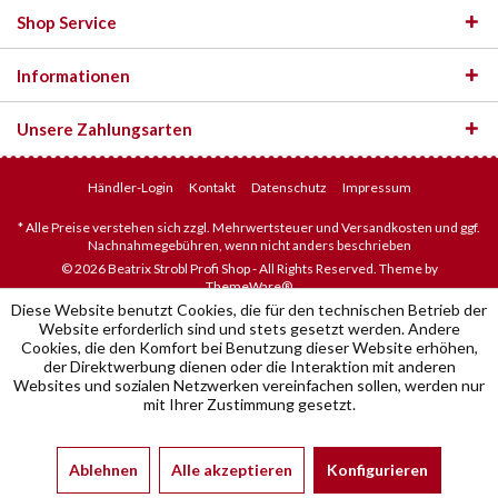
Shop Service
Informationen
Unsere Zahlungsarten
Händler-Login
Kontakt
Datenschutz
Impressum
* Alle Preise verstehen sich zzgl. Mehrwertsteuer und Versandkosten und ggf.
Nachnahmegebühren, wenn nicht anders beschrieben
© 2026 Beatrix Strobl Profi Shop - All Rights Reserved. Theme by
ThemeWare®
Diese Website benutzt Cookies, die für den technischen Betrieb der
Website erforderlich sind und stets gesetzt werden. Andere
Cookies, die den Komfort bei Benutzung dieser Website erhöhen,
der Direktwerbung dienen oder die Interaktion mit anderen
Websites und sozialen Netzwerken vereinfachen sollen, werden nur
mit Ihrer Zustimmung gesetzt.
Ablehnen
Alle akzeptieren
Konfigurieren