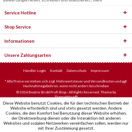
Service Hotline
Shop Service
Informationen
Unsere Zahlungsarten
Händler-Login
Kontakt
Datenschutz
Impressum
* Alle Preise verstehen sich zzgl. Mehrwertsteuer und Versandkosten und ggf.
Nachnahmegebühren, wenn nicht anders beschrieben
© 2026 Beatrix Strobl Profi Shop - All Rights Reserved. Theme by
ThemeWare®
Diese Website benutzt Cookies, die für den technischen Betrieb der
Website erforderlich sind und stets gesetzt werden. Andere
Cookies, die den Komfort bei Benutzung dieser Website erhöhen,
der Direktwerbung dienen oder die Interaktion mit anderen
Websites und sozialen Netzwerken vereinfachen sollen, werden nur
mit Ihrer Zustimmung gesetzt.