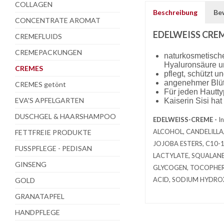
COLLAGEN
Beschreibung
Be
CONCENTRATE AROMAT
EDELWEISS CRE
CREMEFLUIDS
CREMEPACKUNGEN
naturkosmetisch
Hyaluronsäure u
CREMES
pflegt, schützt u
angenehmer Blü
CREMES getönt
Für jeden Hautty
EVA'S APFELGARTEN
Kaiserin Sisi ha
DUSCHGEL & HAARSHAMPOO
EDELWEISS-CREME -
I
ALCOHOL, CANDELILLA/
FETTFREIE PRODUKTE
JOJOBA ESTERS, C10
FUSSPFLEGE - PEDISAN
LACTYLATE, SQUALAN
GINSENG
GLYCOGEN, TOCOPHERO
ACID, SODIUM HYDRO
GOLD
GRANATAPFEL
HANDPFLEGE