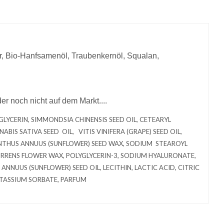
, Bio-Hanfsamenöl, Traubenkernöl, Squalan,
r noch nicht auf dem Markt....
GLYCERIN, SIMMONDSIA CHINENSIS SEED OIL, CETEARYL
BIS SATIVA SEED OIL, VITIS VINIFERA (GRAPE) SEED OIL,
ANTHUS ANNUUS (SUNFLOWER) SEED WAX, SODIUM STEAROYL
RRENS FLOWER WAX, POLYGLYCERIN-3, SODIUM HYALURONATE,
NNUUS (SUNFLOWER) SEED OIL, LECITHIN, LACTIC ACID, CITRIC
OTASSIUM SORBATE, PARFUM