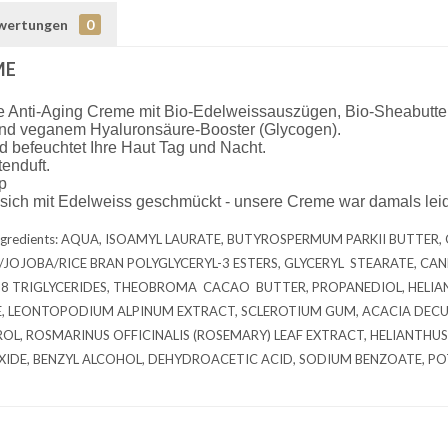
wertungen
0
ME
e Anti-Aging Creme mit Bio-Edelweissauszügen, Bio-Sheabutter
nd veganem Hyaluronsäure-Booster (Glycogen).
nd befeuchtet Ihre Haut Tag und Nacht.
tenduft.
p
t sich mit Edelweiss geschmückt - unsere Creme war damals leide
ngredients: AQUA, ISOAMYL LAURATE, BUTYROSPERMUM PARKII BUTTER, 
JOJOBA/RICE BRAN POLYGLYCERYL-3 ESTERS, GLYCERYL STEARATE, CANNA
-18 TRIGLYCERIDES, THEOBROMA CACAO BUTTER, PROPANEDIOL, HELI
E, LEONTOPODIUM ALPINUM EXTRACT, SCLEROTIUM GUM, ACACIA DECU
L, ROSMARINUS OFFICINALIS (ROSEMARY) LEAF EXTRACT, HELIANTHUS A
XIDE, BENZYL ALCOHOL, DEHYDROACETIC ACID, SODIUM BENZOATE, P