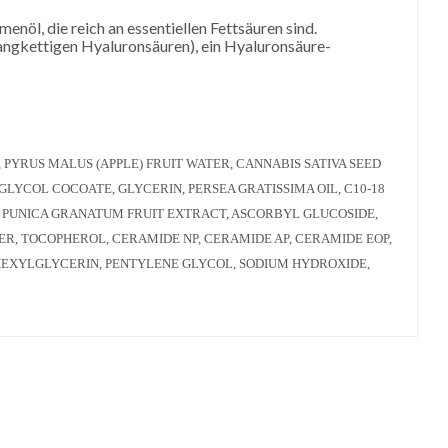
öl, die reich an essentiellen Fettsäuren sind.
angkettigen Hyaluronsäuren), ein Hyaluronsäure-
, PYRUS MALUS (APPLE) FRUIT WATER, CANNABIS SATIVA SEED
LYCOL COCOATE, GLYCERIN, PERSEA GRATISSIMA OIL, C10-18
 PUNICA GRANATUM FRUIT EXTRACT, ASCORBYL GLUCOSIDE,
R, TOCOPHEROL, CERAMIDE NP, CERAMIDE AP, CERAMIDE EOP,
HEXYLGLYCERIN, PENTYLENE GLYCOL, SODIUM HYDROXIDE,