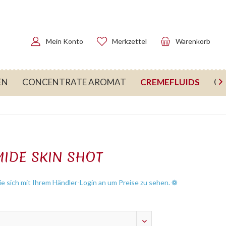
Mein Konto
Merkzettel
Warenkorb
CREMEFLUIDS
EN
CONCENTRATE AROMAT
CR

IDE SKIN SHOT
e sich mit Ihrem Händler-Login an um Preise zu sehen. ❁