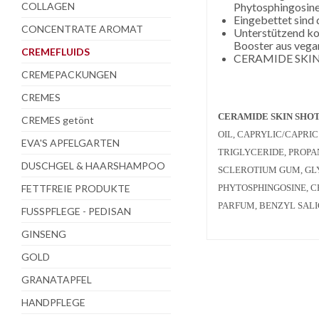
COLLAGEN
Phytosphingosine
Eingebettet sind 
CONCENTRATE AROMAT
Unterstützend ko
Booster aus vega
CREMEFLUIDS
CERAMIDE SKIN S
CREMEPACKUNGEN
CREMES
CERAMIDE SKIN SHO
CREMES getönt
OIL, CAPRYLIC/CAPRI
EVA'S APFELGARTEN
TRIGLYCERIDE, PROP
DUSCHGEL & HAARSHAMPOO
SCLEROTIUM GUM, GLY
FETTFREIE PRODUKTE
PHYTOSPHINGOSINE, 
PARFUM, BENZYL SALI
FUSSPFLEGE - PEDISAN
GINSENG
GOLD
GRANATAPFEL
HANDPFLEGE