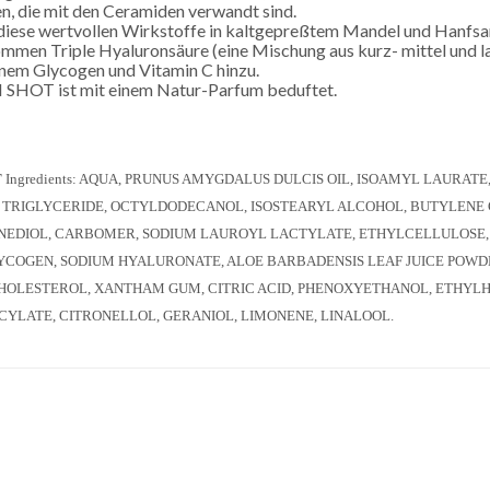
n, die mit den Ceramiden verwandt sind.
diese wertvollen Wirkstoffe in kaltgepreßtem Mandel und Hanfsamen
mmen Triple Hyaluronsäure (eine Mischung aus kurz- mittel und l
nem Glycogen und Vitamin C hinzu.
HOT ist mit einem Natur-Parfum beduftet.
T
Ingredients: AQUA, PRUNUS AMYGDALUS DULCIS OIL, ISOAMYL LAURATE
C TRIGLYCERIDE, OCTYLDODECANOL, ISOSTEARYL ALCOHOL, BUTYLENE G
ANEDIOL, CARBOMER, SODIUM LAUROYL LACTYLATE, ETHYLCELLULOSE,
COGEN, SODIUM HYALURONATE, ALOE BARBADENSIS LEAF JUICE POWDE
CHOLESTEROL, XANTHAM GUM, CITRIC ACID, PHENOXYETHANOL, ETHYL
CYLATE, CITRONELLOL, GERANIOL, LIMONENE, LINALOOL.