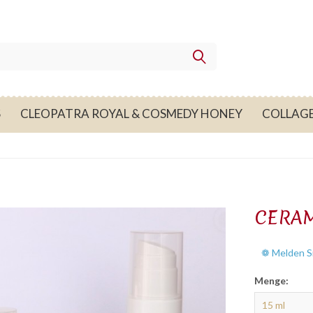
S
CLEOPATRA ROYAL & COSMEDY HONEY
COLLAG
CERAM
❁ Melden Si
Menge: