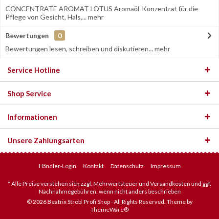
CONCENTRATE AROMAT LOTUS Aromaöl-Konzentrat für die
Pflege von Gesicht, Hals,...
mehr
Bewertungen
0
Bewertungen lesen, schreiben und diskutieren...
mehr
Service Hotline
Shop Service
Informationen
Unsere Zahlungsarten
Händler-Login
Kontakt
Datenschutz
Impressum
* Alle Preise verstehen sich zzgl. Mehrwertsteuer und Versandkosten und ggf.
Nachnahmegebühren, wenn nicht anders beschrieben
© 2026 Beatrix Strobl Profi Shop - All Rights Reserved. Theme by
ThemeWare®