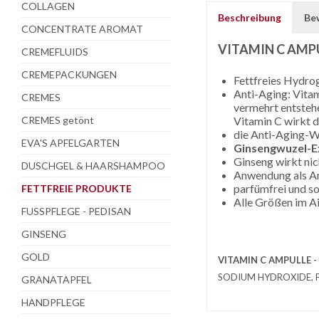
COLLAGEN
Beschreibung
Be
CONCENTRATE AROMAT
VITAMIN C AMP
CREMEFLUIDS
CREMEPACKUNGEN
Fettfreies Hydrog
Anti-Aging: Vitam
CREMES
vermehrt entsteh
CREMES getönt
Vitamin C wirkt 
die Anti-Aging-W
EVA'S APFELGARTEN
Ginsengwuzel-E
Ginseng wirkt ni
DUSCHGEL & HAARSHAMPOO
Anwendung als Amp
parfümfrei und so
FETTFREIE PRODUKTE
Alle Größen im A
FUSSPFLEGE - PEDISAN
GINSENG
GOLD
VITAMIN C AMPULLE -
SODIUM HYDROXIDE, 
GRANATAPFEL
HANDPFLEGE