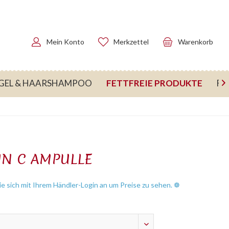
Mein Konto
Merkzettel
Warenkorb
FETTFREIE PRODUKTE
GEL & HAARSHAMPOO
FU

IN C AMPULLE
e sich mit Ihrem Händler-Login an um Preise zu sehen. ❁