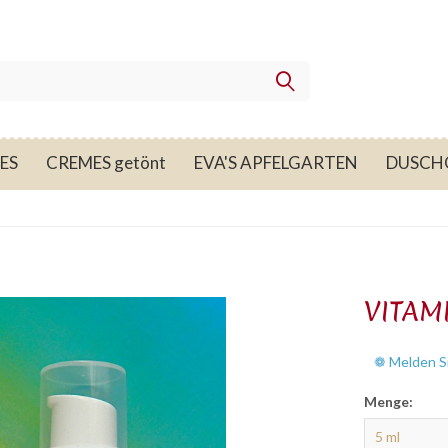
ES
CREMES getönt
EVA'S APFELGARTEN
DUSCH
VITAM
❁ Melden Si
Menge: