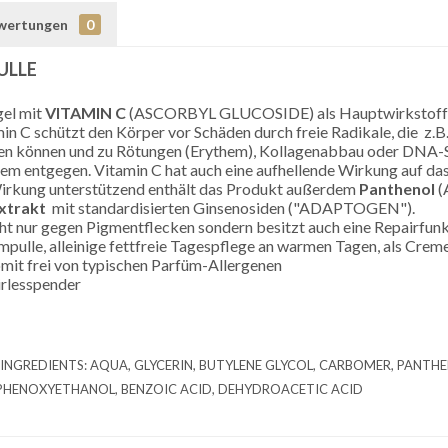
wertungen
0
ULLE
el mit
VITAMIN C
(ASCORBYL GLUCOSIDE) als Hauptwirkstoff
in C schützt den Körper vor Schäden durch freie Radikale, die z
en können und zu Rötungen (Erythem), Kollagenabbau oder DNA-Sch
dem entgegen.
Vitamin C hat auch eine aufhellende Wirkung auf da
irkung unterstützend enthält das Produkt außerdem
Panthenol
(
xtrakt
mit
standardisierten Ginsenosiden ("ADAPTOGEN").
cht nur gegen Pigmentflecken sondern besitzt auch eine Repairfu
ulle, alleinige fettfreie Tagespflege an warmen Tagen, als Creme
mit frei von typischen Parfüm-Allergenen
irlesspender
INGREDIENTS: AQUA, GLYCERIN, BUTYLENE GLYCOL, CARBOMER, PANTH
PHENOXYETHANOL, BENZOIC ACID, DEHYDROACETIC ACID