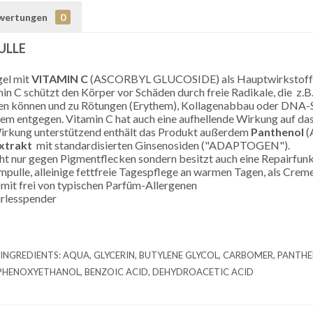
wertungen
0
ULLE
el mit
VITAMIN C
(ASCORBYL GLUCOSIDE) als Hauptwirkstoff
in C schützt den Körper vor Schäden durch freie Radikale, die z
en können und zu Rötungen (Erythem), Kollagenabbau oder DNA-Sch
dem entgegen.
Vitamin C hat auch eine aufhellende Wirkung auf da
irkung unterstützend enthält das Produkt außerdem
Panthenol
(
xtrakt
mit
standardisierten Ginsenosiden ("ADAPTOGEN").
cht nur gegen Pigmentflecken sondern besitzt auch eine Repairfu
ulle, alleinige fettfreie Tagespflege an warmen Tagen, als Creme
mit frei von typischen Parfüm-Allergenen
irlesspender
INGREDIENTS: AQUA, GLYCERIN, BUTYLENE GLYCOL, CARBOMER, PANTH
PHENOXYETHANOL, BENZOIC ACID, DEHYDROACETIC ACID