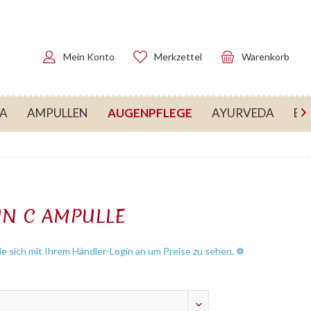
Mein Konto
Merkzettel
Warenkorb
AUGENPFLEGE
RA
AMPULLEN
AYURVEDA
BA

IN C AMPULLE
e sich mit Ihrem Händler-Login an um Preise zu sehen. ❁