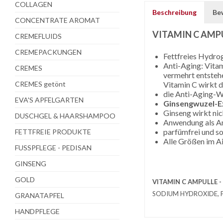
COLLAGEN
Beschreibung
Be
CONCENTRATE AROMAT
VITAMIN C AMP
CREMEFLUIDS
CREMEPACKUNGEN
Fettfreies Hydrog
Anti-Aging: Vitam
CREMES
vermehrt entsteh
CREMES getönt
Vitamin C wirkt 
die Anti-Aging-W
EVA'S APFELGARTEN
Ginsengwuzel-E
Ginseng wirkt ni
DUSCHGEL & HAARSHAMPOO
Anwendung als Amp
parfümfrei und so
FETTFREIE PRODUKTE
Alle Größen im A
FUSSPFLEGE - PEDISAN
GINSENG
GOLD
VITAMIN C AMPULLE -
SODIUM HYDROXIDE, 
GRANATAPFEL
HANDPFLEGE