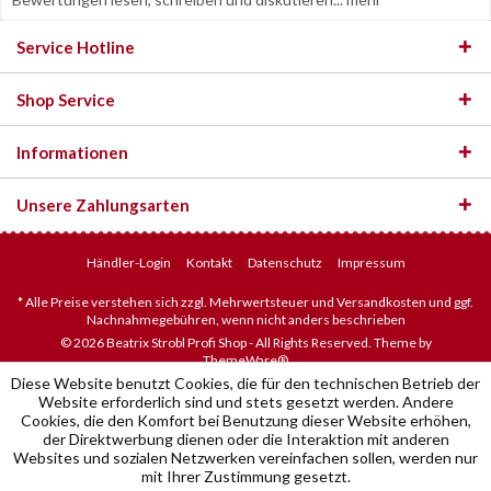
Service Hotline
Shop Service
Informationen
Unsere Zahlungsarten
Händler-Login
Kontakt
Datenschutz
Impressum
* Alle Preise verstehen sich zzgl. Mehrwertsteuer und Versandkosten und ggf.
Nachnahmegebühren, wenn nicht anders beschrieben
© 2026 Beatrix Strobl Profi Shop - All Rights Reserved. Theme by
ThemeWare®
Diese Website benutzt Cookies, die für den technischen Betrieb der
Website erforderlich sind und stets gesetzt werden. Andere
Cookies, die den Komfort bei Benutzung dieser Website erhöhen,
der Direktwerbung dienen oder die Interaktion mit anderen
Websites und sozialen Netzwerken vereinfachen sollen, werden nur
mit Ihrer Zustimmung gesetzt.