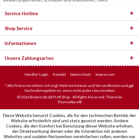
Service Hotline
Shop Service
Informationen
Unsere Zahlungsarten
Händler-Login
Kontakt
Datenschutz
Impressum
* Alle Preise verstehen sich zzgl. Mehrwertsteuer und Versandkosten und ggf.
Nachnahmegebühren, wenn nicht anders beschrieben
© 2026 Beatrix Strobl Profi Shop - All Rights Reserved. Theme by
ThemeWare®
Diese Website benutzt Cookies, die für den technischen Betrieb der
Website erforderlich sind und stets gesetzt werden. Andere
Cookies, die den Komfort bei Benutzung dieser Website erhöhen,
der Direktwerbung dienen oder die Interaktion mit anderen
Websites und sozialen Netzwerken vereinfachen sollen, werden nur