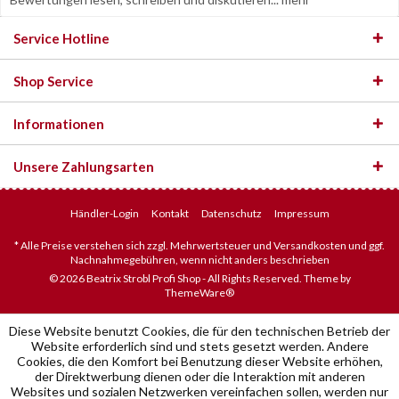
Service Hotline
Shop Service
Informationen
Unsere Zahlungsarten
Händler-Login
Kontakt
Datenschutz
Impressum
* Alle Preise verstehen sich zzgl. Mehrwertsteuer und Versandkosten und ggf.
Nachnahmegebühren, wenn nicht anders beschrieben
© 2026 Beatrix Strobl Profi Shop - All Rights Reserved. Theme by
ThemeWare®
Diese Website benutzt Cookies, die für den technischen Betrieb der
Website erforderlich sind und stets gesetzt werden. Andere
Cookies, die den Komfort bei Benutzung dieser Website erhöhen,
der Direktwerbung dienen oder die Interaktion mit anderen
Websites und sozialen Netzwerken vereinfachen sollen, werden nur